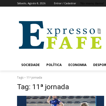
No menu items!
Sábado, Agosto 8, 2026
Entrar / Cadastrar
SOCIEDADE
POLÍTICA
ECONOMIA
DESPO
Tags
11ª jornada
Tag:
11ª jornada