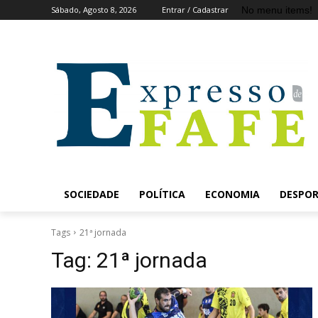
No menu items!
Sábado, Agosto 8, 2026
Entrar / Cadastrar
SOCIEDADE
POLÍTICA
ECONOMIA
DESPO
Tags
21ª jornada
Tag:
21ª jornada