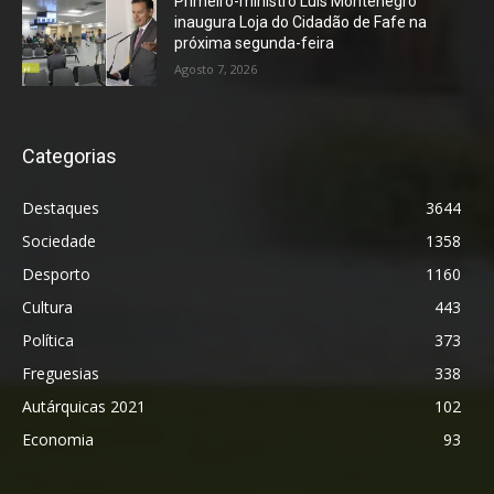
Primeiro-ministro Luís Montenegro
inaugura Loja do Cidadão de Fafe na
próxima segunda-feira
Agosto 7, 2026
Categorias
Destaques
3644
Sociedade
1358
Desporto
1160
Cultura
443
Política
373
Freguesias
338
Autárquicas 2021
102
Economia
93