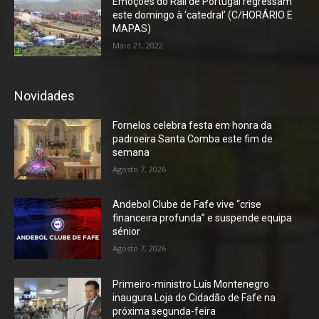
Emoções do Rali de Portugal regressam
este domingo à ‘catedral’ (C/HORÁRIO E
MAPAS)
Maio 21, 2022
Novidades
Fornelos celebra festa em honra da
padroeira Santa Comba este fim de
semana
Agosto 7, 2026
Andebol Clube de Fafe vive “crise
financeira profunda” e suspende equipa
sénior
Agosto 7, 2026
Primeiro-ministro Luís Montenegro
inaugura Loja do Cidadão de Fafe na
próxima segunda-feira