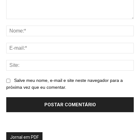
Comentário:
No
E-
mai
Sit
Salve meu nome, e-mail e site neste navegador para a
próxima vez que eu comentar.
Jornal em PDF