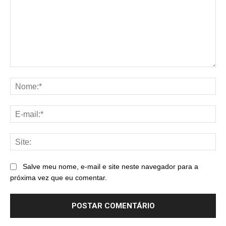
Comentário:
No
E-
mai
Sit
Salve meu nome, e-mail e site neste navegador para a
próxima vez que eu comentar.