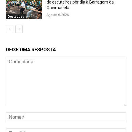
de escuteiros por dia à Barragem da
Queimadela
Agosto 6, 2026
Destaques
DEIXE UMA RESPOSTA
Comentário:
No
E-