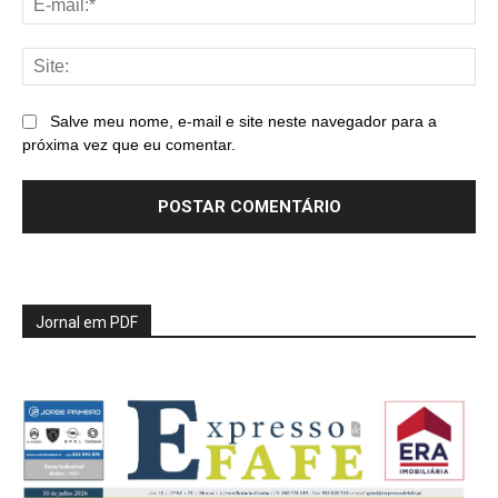
mai
Sit
Salve meu nome, e-mail e site neste navegador para a
próxima vez que eu comentar.
Jornal em PDF