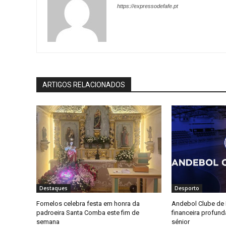
https://expressodefafe.pt
ARTIGOS RELACIONADOS
Destaques
Desporto
Fornelos celebra festa em honra da
Andebol Clube de F
padroeira Santa Comba este fim de
financeira profun
semana
sénior