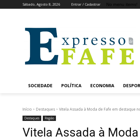
No menu items!
Sábado, Agosto 8, 2026
Entrar / Cadastrar
SOCIEDADE
POLÍTICA
ECONOMIA
DESPO
Início
Destaques
Vitela Assada à Moda de Fafe em destaque n
Destaques
Região
Vitela Assada à Moda