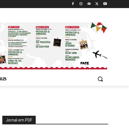
025
Jornal em PDF