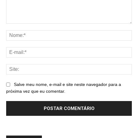
Comentário:
No
E-
mai
Sit
Salve meu nome, e-mail e site neste navegador para a
próxima vez que eu comentar.