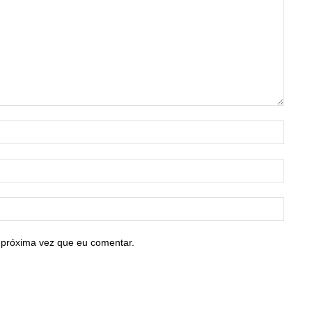
Nome:
E-
mail:*
Site:
 próxima vez que eu comentar.