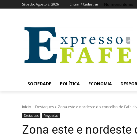
No menu items!
Sábado, Agosto 8, 2026
Entrar / Cadastrar
SOCIEDADE
POLÍTICA
ECONOMIA
DESPO
Início
Destaques
Zona este e nordeste do concelho de Fafe alv
Destaques
Freguesias
Zona este e nordeste 