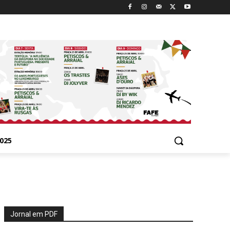
025
Jornal em PDF