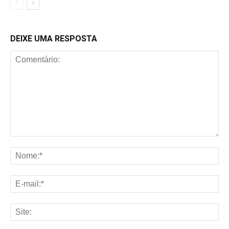
DEIXE UMA RESPOSTA
Comentário:
No
E-
mai
Sit