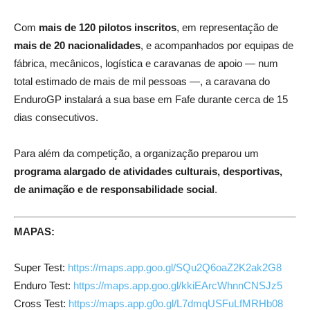
Com
mais de 120 pilotos inscritos
, em representação de
mais de 20 nacionalidades
, e acompanhados por equipas de
fábrica, mecânicos, logística e caravanas de apoio — num
total estimado de mais de mil pessoas —, a caravana do
EnduroGP instalará a sua base em Fafe durante cerca de 15
dias consecutivos.
Para além da competição, a organização preparou um
programa alargado de atividades culturais, desportivas,
de animação e de responsabilidade social
.
MAPAS:
Super Test:
https://maps.app.goo.gl/SQu2Q6oaZ2K2ak2G8
Enduro Test:
https://maps.app.goo.gl/kkiEArcWhnnCNSJz5
Cross Test:
https://maps.app.g0o.gl/L7dmqUSFuLfMRHb08