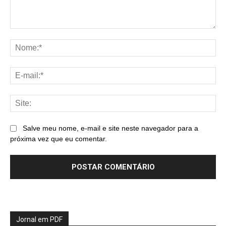
Comentário:
No
E-
mai
Sit
Salve meu nome, e-mail e site neste navegador para a
próxima vez que eu comentar.
Jornal em PDF