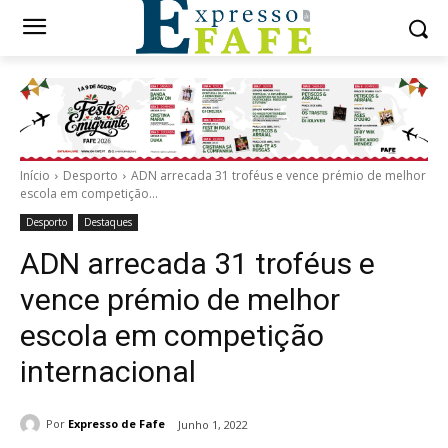
Início
Desporto
ADN arrecada 31 troféus e vence prémio de melhor
escola em competição...
Desporto
Destaques
ADN arrecada 31 troféus e
vence prémio de melhor
escola em competição
internacional
Por
Expresso de Fafe
Junho 1, 2022