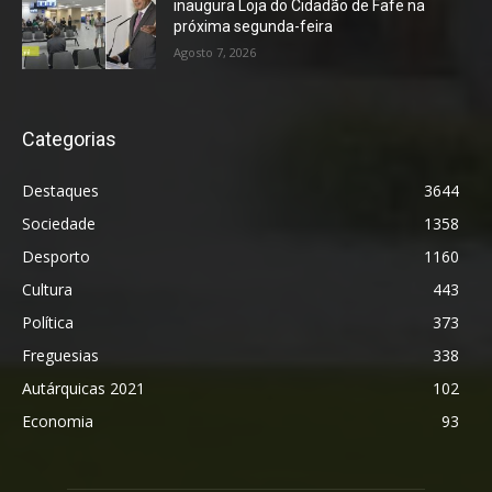
inaugura Loja do Cidadão de Fafe na
próxima segunda-feira
Agosto 7, 2026
Categorias
Destaques
3644
Sociedade
1358
Desporto
1160
Cultura
443
Política
373
Freguesias
338
Autárquicas 2021
102
Economia
93