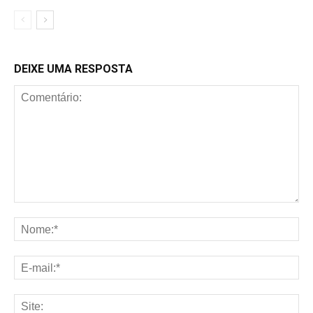
DEIXE UMA RESPOSTA
Comentário:
No
E-
mai
Sit