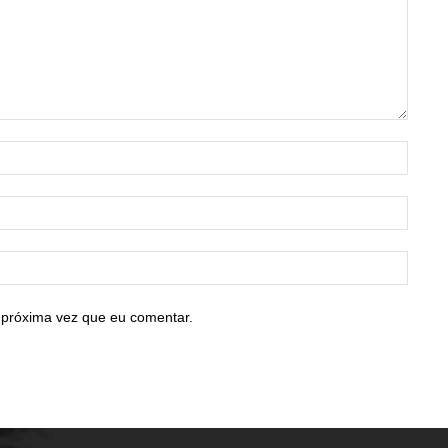
Nome:
E-
mail:*
Site:
 próxima vez que eu comentar.