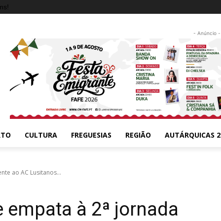
ms!
- Anúncio -
RTO
CULTURA
FREGUESIAS
REGIÃO
AUTÁRQUICAS 2
nte ao AC Lusitanos...
e empata à 2ª jornada