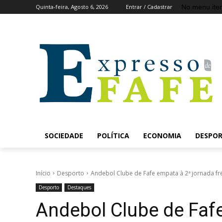
No menu ite
Quinta-feira, Agosto 6, 2026
Entrar / Cadastrar
SOCIEDADE
POLÍTICA
ECONOMIA
DESPO
Início
Desporto
Andebol Clube de Fafe empata à 2ª jornada fre
Desporto
Destaques
Andebol Clube de Faf