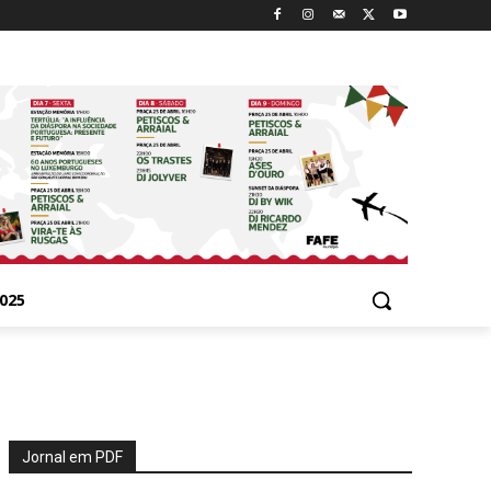
025
Jornal em PDF