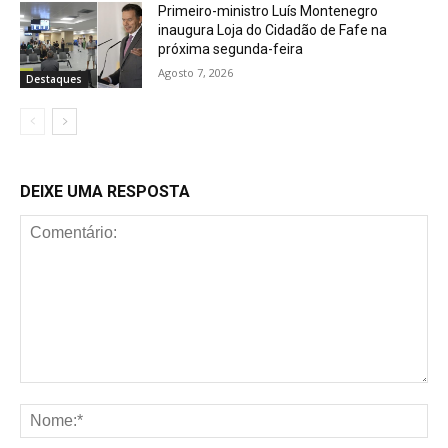
Primeiro-ministro Luís Montenegro
inaugura Loja do Cidadão de Fafe na
próxima segunda-feira
Agosto 7, 2026
Destaques
DEIXE UMA RESPOSTA
Comentário:
No