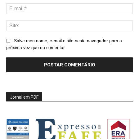
E-
mai
Sit
Salve meu nome, e-mail e site neste navegador para a
próxima vez que eu comentar.
Jornal em PDF