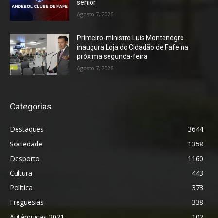
sénior
Agosto 7, 2026
Primeiro-ministro Luís Montenegro
inaugura Loja do Cidadão de Fafe na
próxima segunda-feira
Agosto 7, 2026
Categorias
Destaques
3644
Sociedade
1358
Desporto
1160
Cultura
443
Política
373
Freguesias
338
Autárquicas 2021
102