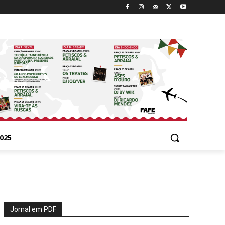
025
Jornal em PDF