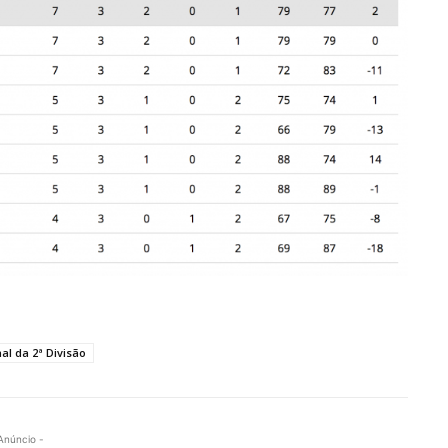
l da 2ª Divisão
Anúncio -