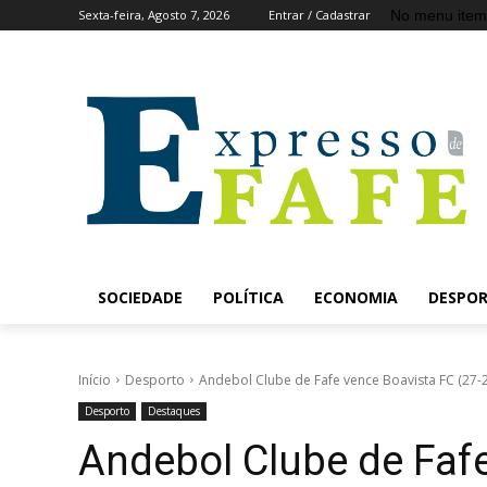
No menu item
Sexta-feira, Agosto 7, 2026
Entrar / Cadastrar
SOCIEDADE
POLÍTICA
ECONOMIA
DESPO
Início
Desporto
Andebol Clube de Fafe vence Boavista FC (27-28
Desporto
Destaques
Andebol Clube de Fafe