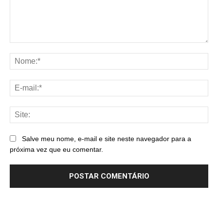
Comentário:
No
E-
mai
Sit
Salve meu nome, e-mail e site neste navegador para a
próxima vez que eu comentar.