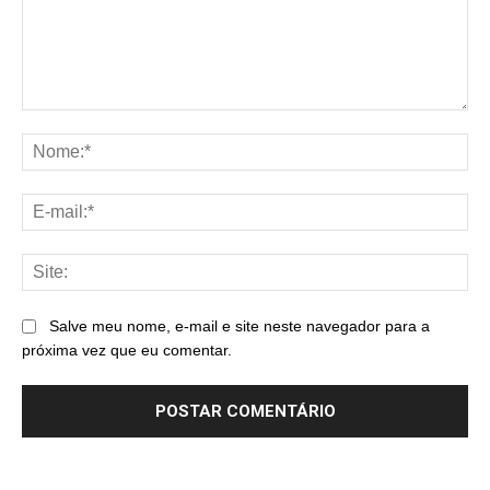
Comentário:
No
E-
mai
Sit
Salve meu nome, e-mail e site neste navegador para a
próxima vez que eu comentar.