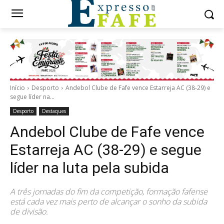
Início
Desporto
Andebol Clube de Fafe vence Estarreja AC (38-29) e
segue líder na...
Desporto
Destaques
Andebol Clube de Fafe vence
Estarreja AC (38-29) e segue
líder na luta pela subida
A três jornadas do fim da competição, formação fafense
está cada vez mais perto de alcançar o sonho da subida
de divisão.