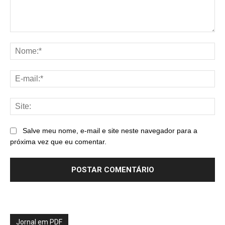
Comentário:
No
E-
mai
Sit
Salve meu nome, e-mail e site neste navegador para a
próxima vez que eu comentar.
Jornal em PDF