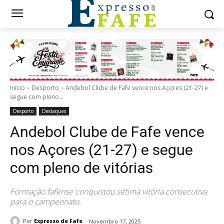
Início
Desporto
Andebol Clube de Fafe vence nos Açores (21-27) e
segue com pleno...
Desporto
Destaques
Andebol Clube de Fafe vence
nos Açores (21-27) e segue
com pleno de vitórias
Formação fafense conquistou sétima vitória consecutiva
para o campeonato.
Por
Expresso de Fafe
Novembro 17, 2025