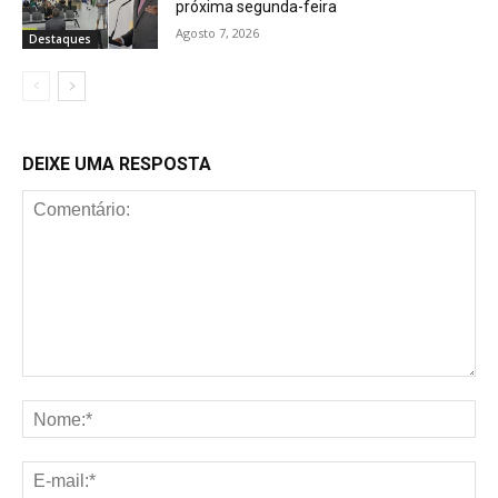
próxima segunda-feira
Agosto 7, 2026
Destaques
DEIXE UMA RESPOSTA
Comentário:
No
E-
mai