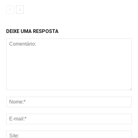
DEIXE UMA RESPOSTA
Comentário:
No
E-
mai
Sit