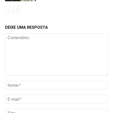
DEIXE UMA RESPOSTA
Comentário:
No
E-
mai
Sit