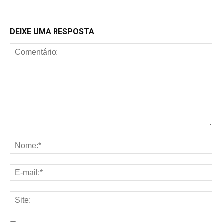
DEIXE UMA RESPOSTA
Comentário:
No
E-
mai
Sit