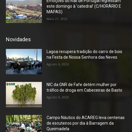
Emoções do Rali de Portugal regressam
este domingo à ‘catedral’ (C/HORÁRIO E
MAPAS)
Maio 21, 2022
Novidades
Lagoa recupera tradição do carro de bois
na Festa de Nossa Senhora das Neves
Agosto 6, 2026
NIC da GNR de Fafe detém mulher por
tráfico de droga em Cabeceiras de Basto
Agosto 6, 2026
Campo Náutico do ACAREG leva centenas
de escuteiros por dia à Barragem da
Queimadela