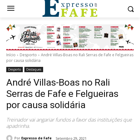
Início
Desporto
André Villas-Boas no Rali Serras de Fafe e Felgueiras
por causa solidária
Desporto
Destaques
André Villas-Boas no Rali
Serras de Fafe e Felgueiras
por causa solidária
Treinador vai angariar fundos a favor das instituições que
apadrinha.
Por
Expresso de Fafe
Setembro 29, 2021