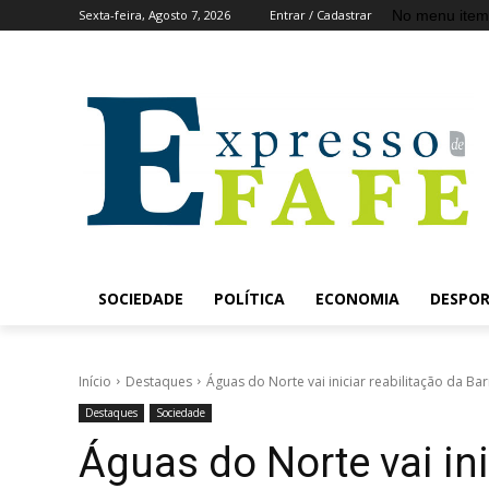
No menu item
Sexta-feira, Agosto 7, 2026
Entrar / Cadastrar
SOCIEDADE
POLÍTICA
ECONOMIA
DESPO
Início
Destaques
Águas do Norte vai iniciar reabilitação da 
Destaques
Sociedade
Águas do Norte vai ini