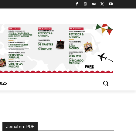
025
Jornal em PDF