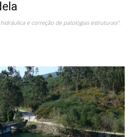
ela
idráulica e correção de patologias estruturais".