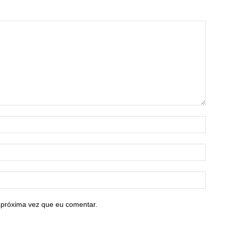
Nome:
E-
mail:*
Site:
 próxima vez que eu comentar.