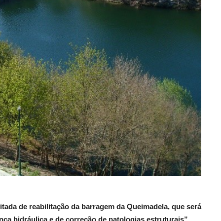
itada de reabilitação da barragem da Queimadela, que será
ça hidráulica e de correção de patologias estruturais”.