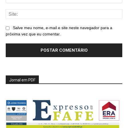
mai
Sit
Salve meu nome, e-mail e site neste navegador para a
próxima vez que eu comentar.
Jornal em PDF