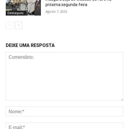
próxima segunda-feira
Agosto 7, 2026
Destaques
DEIXE UMA RESPOSTA
Comentário:
No
E-