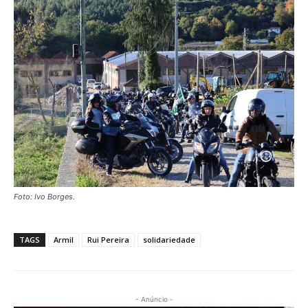
Foto: Ivo Borges.
TAGS
Armil
Rui Pereira
solidariedade
- Anúncio -