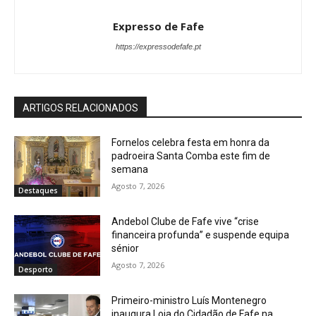
Expresso de Fafe
https://expressodefafe.pt
ARTIGOS RELACIONADOS
Fornelos celebra festa em honra da
padroeira Santa Comba este fim de
semana
Agosto 7, 2026
Destaques
Andebol Clube de Fafe vive “crise
financeira profunda” e suspende equipa
sénior
Agosto 7, 2026
Desporto
Primeiro-ministro Luís Montenegro
inaugura Loja do Cidadão de Fafe na