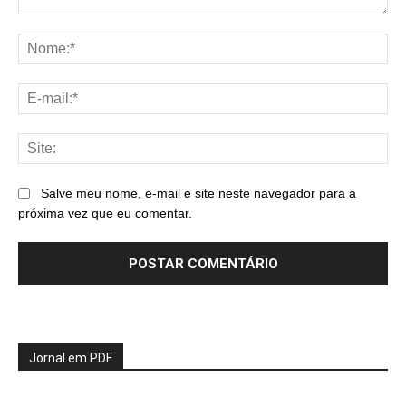
Comentário:
No
E-
mai
Sit
Salve meu nome, e-mail e site neste navegador para a
próxima vez que eu comentar.
Jornal em PDF