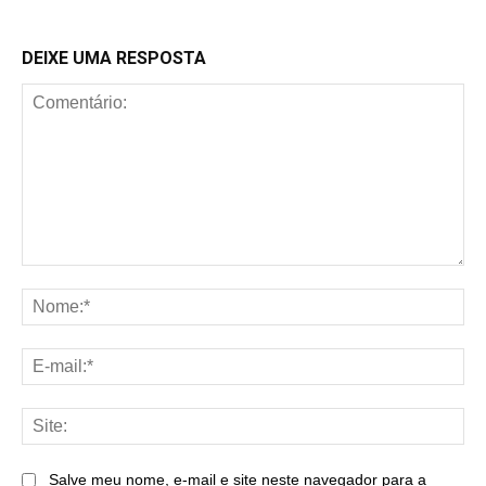
DEIXE UMA RESPOSTA
Comentário:
No
E-
mai
Sit
Salve meu nome, e-mail e site neste navegador para a