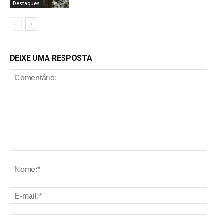
Destaques
DEIXE UMA RESPOSTA
Comentário:
No
E-
mai