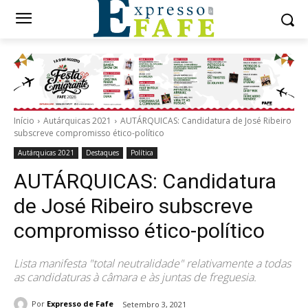
Início
Autárquicas 2021
AUTÁRQUICAS: Candidatura de José Ribeiro
subscreve compromisso ético-político
Autárquicas 2021
Destaques
Política
AUTÁRQUICAS: Candidatura
de José Ribeiro subscreve
compromisso ético-político
Lista manifesta "total neutralidade" relativamente a todas
as candidaturas à câmara e às juntas de freguesia.
Por
Expresso de Fafe
Setembro 3, 2021