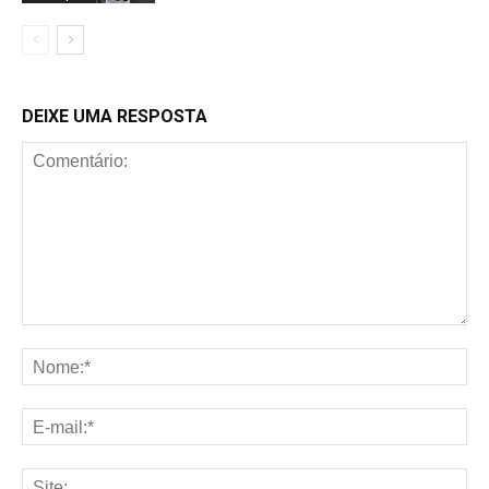
DEIXE UMA RESPOSTA
Comentário:
No
E-
mai
Sit