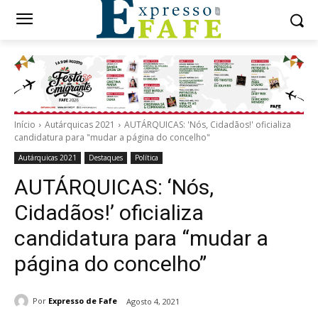
Início
Autárquicas 2021
AUTÁRQUICAS: 'Nós, Cidadãos!' oficializa
candidatura para "mudar a página do concelho"
Autárquicas 2021
Destaques
Política
AUTÁRQUICAS: ‘Nós,
Cidadãos!’ oficializa
candidatura para “mudar a
página do concelho”
Por
Expresso de Fafe
Agosto 4, 2021