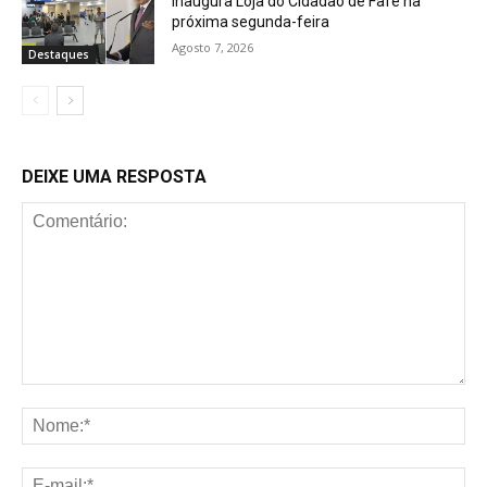
inaugura Loja do Cidadão de Fafe na
próxima segunda-feira
Agosto 7, 2026
Destaques
DEIXE UMA RESPOSTA
Comentário:
No
E-