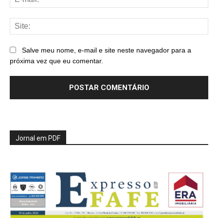
mai
Sit
Salve meu nome, e-mail e site neste navegador para a
próxima vez que eu comentar.
Jornal em PDF