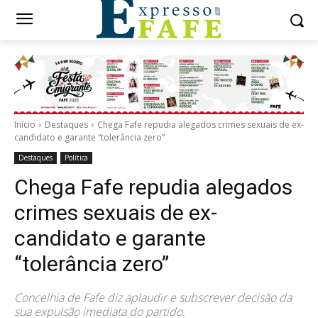
Início
Destaques
Chega Fafe repudia alegados crimes sexuais de ex-
candidato e garante “tolerância zero”
Destaques
Política
Chega Fafe repudia alegados
crimes sexuais de ex-
candidato e garante
“tolerância zero”
Concelhia de Fafe diz aplaudir e subscrever decisão da
sua expulsão imediata do partido.