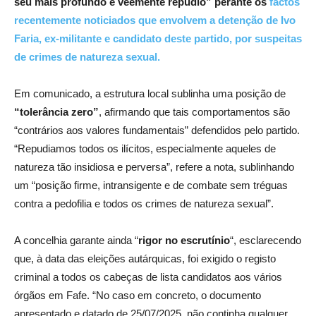
seu mais profundo e veemente repúdio” perante os
factos
recentemente noticiados que envolvem a detenção de Ivo
Faria, ex-militante e candidato deste partido, por suspeitas
de crimes de natureza sexual.
Em comunicado, a estrutura local sublinha uma posição de
“tolerância zero”
, afirmando que tais comportamentos são
“contrários aos valores fundamentais” defendidos pelo partido.
“Repudiamos todos os ilícitos, especialmente aqueles de
natureza tão insidiosa e perversa”, refere a nota, sublinhando
um “posição firme, intransigente e de combate sem tréguas
contra a pedofilia e todos os crimes de natureza sexual”.
A concelhia garante ainda “
rigor no escrutínio
“, esclarecendo
que, à data das eleições autárquicas, foi exigido o registo
criminal a todos os cabeças de lista candidatos aos vários
órgãos em Fafe. “No caso em concreto, o documento
apresentado e datado de 25/07/2025, não continha qualquer