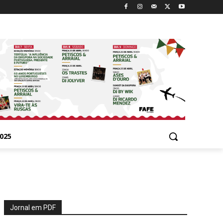
025
Jornal em PDF