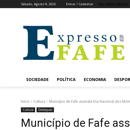
No menu items!
Sábado, Agosto 8, 2026
Entrar / Cadastrar
SOCIEDADE
POLÍTICA
ECONOMIA
DESPO
Início
Cultura
Município de Fafe assinala Dia Nacional dos Moi
Cultura
Destaques
Município de Fafe ass