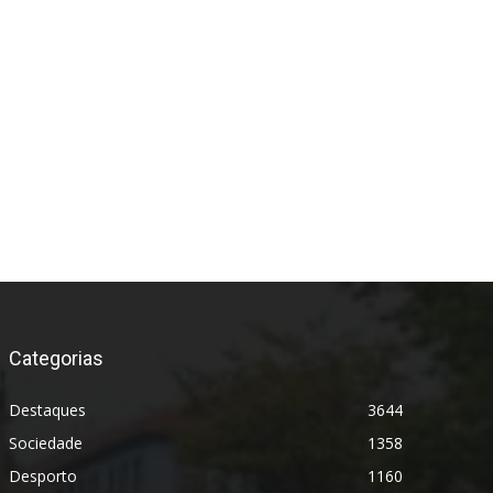
Categorias
Destaques
3644
Sociedade
1358
Desporto
1160