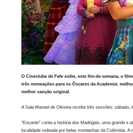
O Cineclube de Fafe exibe, este fim-de-semana,
o film
três nomeações para os
Ó
scares
da Academia
: melho
melhor canção original.
A
Sala Ma
noel de Oliveira
recebe três sessões
: sábado, 
“Encanto” conta a história dos Madrigais, uma grande e
localidade rodeada por belas montanhas da Colômbia. A 