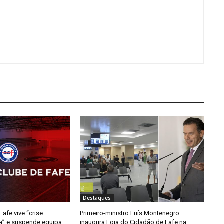
Destaques
afe vive “crise
Primeiro-ministro Luís Montenegro
da” e suspende equipa
inaugura Loja do Cidadão de Fafe na