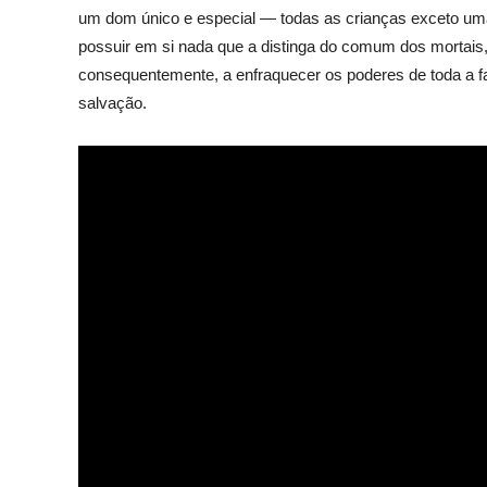
um dom único e especial — todas as crianças exceto um
possuir em si nada que a distinga do comum dos mortai
consequentemente, a enfraquecer os poderes de toda a fam
salvação.