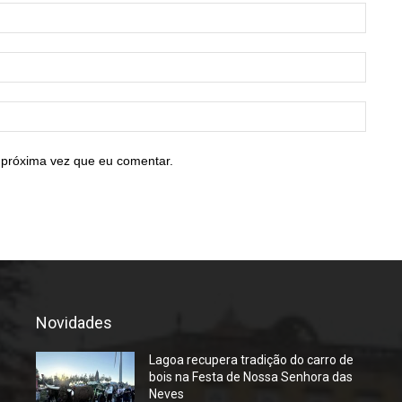
Nome:
E-
mail:*
Site:
 próxima vez que eu comentar.
Novidades
Lagoa recupera tradição do carro de
bois na Festa de Nossa Senhora das
Neves