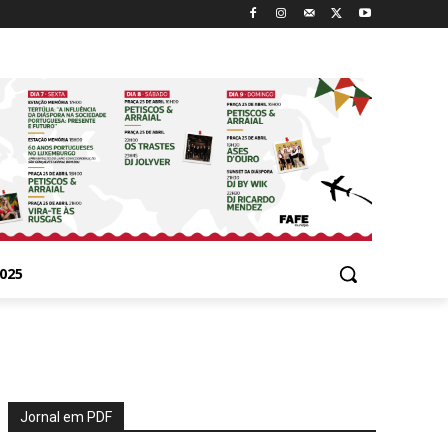
025
Jornal em PDF