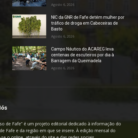
Agosto 6, 2026
NIC da GNR de Fafe detém mulher por
tráfico de droga em Cabeceiras de
Basto
Agosto 6, 2026
Campo Náutico do ACAREG leva
centenas de escuteiros por dia à
Barragem da Queimadela
Agosto 6, 2026
Nós
so de Fafe” é um projeto editorial dedicado à informação do
de Fafe e da região em que se insere. À edição mensal do
a-se o online, através do site e das redes sociais.