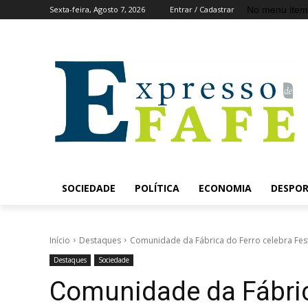
No menu item
Sexta-feira, Agosto 7, 2026
Entrar / Cadastrar
SOCIEDADE
POLÍTICA
ECONOMIA
DESPO
Início
Destaques
Comunidade da Fábrica do Ferro celebra Fest
Destaques
Sociedade
Comunidade da Fábric