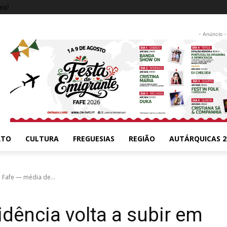
ms!
- Anúncio -
RTO
CULTURA
FREGUESIAS
REGIÃO
AUTÁRQUICAS 2
 Fafe — média de...
idência volta a subir em