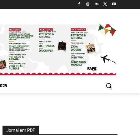
025
Jornal em PDF