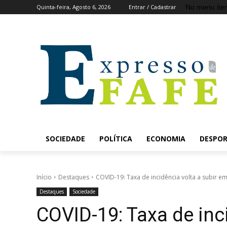
No menu ite
Quinta-feira, Agosto 6, 2026
Entrar / Cadastrar
SOCIEDADE
POLÍTICA
ECONOMIA
DESPO
Início
Destaques
COVID-19: Taxa de incidência volta a subir em
Destaques
Sociedade
COVID-19: Taxa de inc