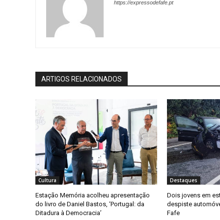
https://expressodefafe.pt
ARTIGOS RELACIONADOS
Cultura
Destaques
Estação Memória acolheu apresentação
Dois jovens em es
do livro de Daniel Bastos, ‘Portugal: da
despiste automóv
Ditadura à Democracia’
Fafe