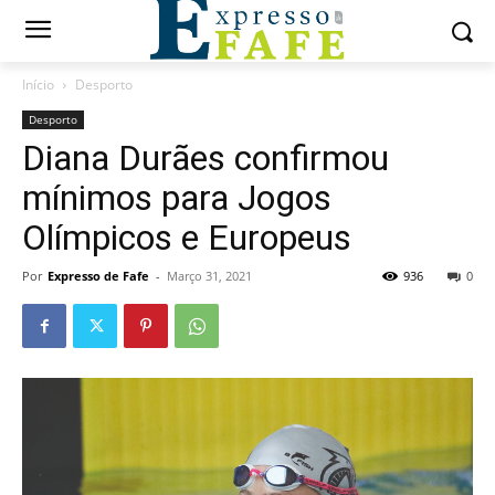
Início
Desporto
Desporto
Diana Durães confirmou
mínimos para Jogos
Olímpicos e Europeus
Por
Expresso de Fafe
-
Março 31, 2021
936
0