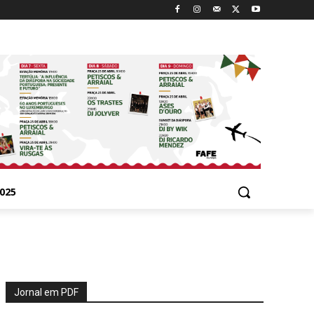
025
Jornal em PDF