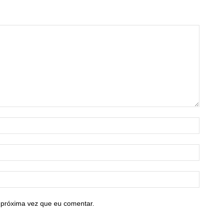
Nome:
E-
mail:*
Site:
 próxima vez que eu comentar.