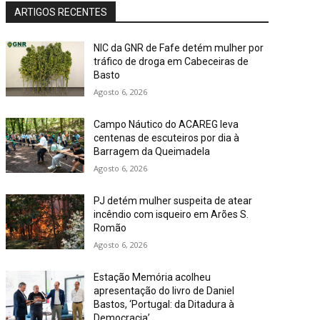
ARTIGOS RECENTES
NIC da GNR de Fafe detém mulher por
tráfico de droga em Cabeceiras de
Basto
Agosto 6, 2026
Campo Náutico do ACAREG leva
centenas de escuteiros por dia à
Barragem da Queimadela
Agosto 6, 2026
PJ detém mulher suspeita de atear
incêndio com isqueiro em Arões S.
Romão
Agosto 6, 2026
Estação Memória acolheu
apresentação do livro de Daniel
Bastos, ‘Portugal: da Ditadura à
Democracia’