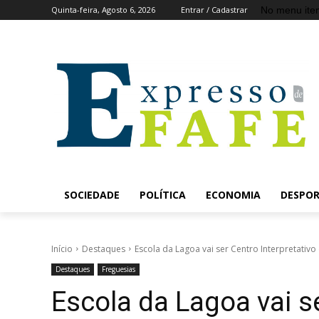
No menu ite
Quinta-feira, Agosto 6, 2026
Entrar / Cadastrar
SOCIEDADE
POLÍTICA
ECONOMIA
DESPO
Início
Destaques
Escola da Lagoa vai ser Centro Interpretativo
Destaques
Freguesias
Escola da Lagoa vai se