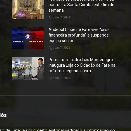
padroeira Santa Comba este fim de
semana
Agosto 7, 2026
Andebol Clube de Fafe vive “crise
financeira profunda” e suspende
equipa sénior
Agosto 7, 2026
Primeiro-ministro Luís Montenegro
inaugura Loja do Cidadão de Fafe na
próxima segunda-feira
Agosto 7, 2026
Nós
so de Fafe” é um projeto editorial dedicado à informação do