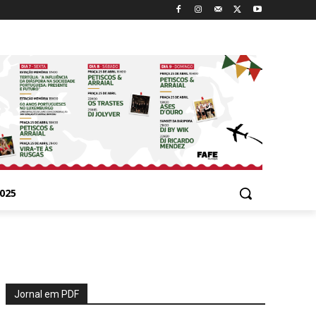
025
Jornal em PDF