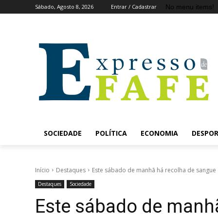
No menu items!
Sábado, Agosto 8, 2026
Entrar / Cadastrar
SOCIEDADE
POLÍTICA
ECONOMIA
DESPO
Início
Destaques
Este sábado de manhã há recolha de sangue
Destaques
Sociedade
Este sábado de manhã