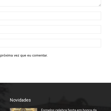
Nome:
E-
mail:*
Site:
 próxima vez que eu comentar.
Novidades
Fornelos celebra festa em honra da