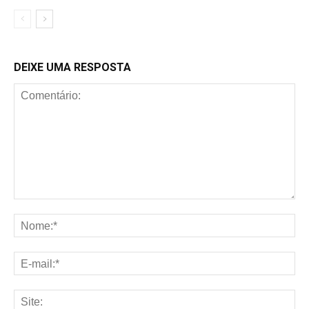
DEIXE UMA RESPOSTA
Comentário:
No
E-
mai
Sit