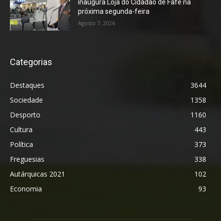
inaugura Loja do Cidadão de Fafe na
próxima segunda-feira
Agosto 7, 2026
Categorias
Destaques
3644
Sociedade
1358
Desporto
1160
Cultura
443
Política
373
Freguesias
338
Autárquicas 2021
102
Economia
93