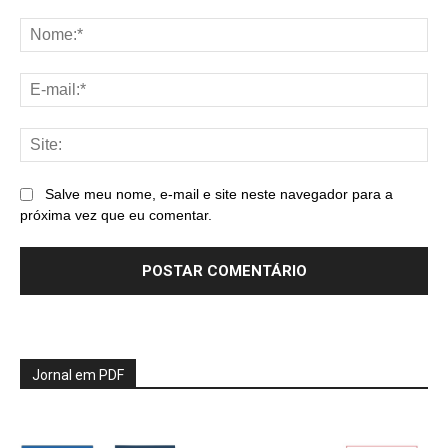
Comentário:
No
E-
mai
Sit
Salve meu nome, e-mail e site neste navegador para a
próxima vez que eu comentar.
Jornal em PDF