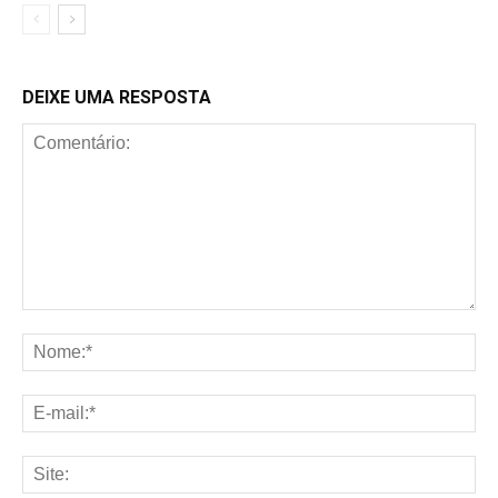
DEIXE UMA RESPOSTA
Comentário:
No
E-
mai
Sit