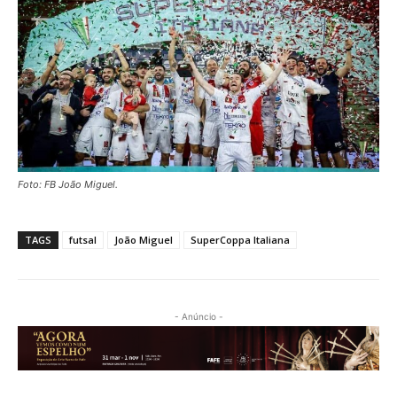
Foto: FB João Miguel.
TAGS
futsal
João Miguel
SuperCoppa Italiana
- Anúncio -