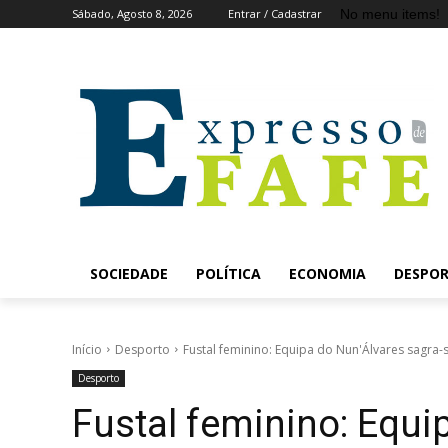
No menu items!
Sábado, Agosto 8, 2026
Entrar / Cadastrar
SOCIEDADE
POLÍTICA
ECONOMIA
DESPO
Início
Desporto
Fustal feminino: Equipa do Nun'Álvares sagra-
Desporto
Fustal feminino: Equi