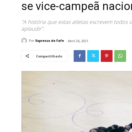
se vice-campeã nacio
"A história que estas atletas escrevem todos 
aplaudir".
Por
Expresso de Fafe
Abril 26, 2021
Compartilhado