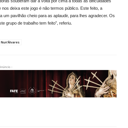
oras souberam dar a volta por cima a todas as dificuldades
nos deixa este jogo é não termos público. Este feito, a
a um pavilhão cheio para as aplaudir, para lhes agradecer. Os
grupo de trabalho tem feito”, referiu.
 Nun’Álvares
Anúncio -