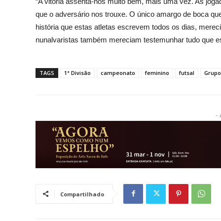
“A vitória assenta-nos muito bem, mais uma vez. As jogad
que o adversário nos trouxe. O único amargo de boca que 
história que estas atletas escrevem todos os dias, mereci
nunalvaristas também mereciam testemunhar tudo que este 
TAGS
1ª Divisão
campeonato
feminino
futsal
Grupo
- 
Compartilhado