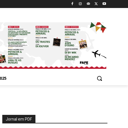
025
Jornal em PDF