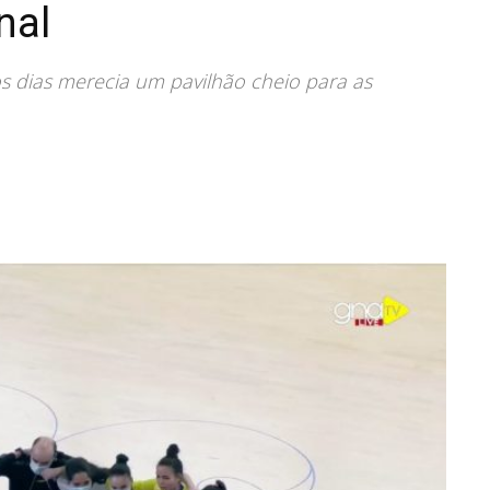
nal
os dias merecia um pavilhão cheio para as