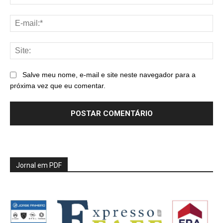
E-
mai
Sit
Salve meu nome, e-mail e site neste navegador para a
próxima vez que eu comentar.
Jornal em PDF