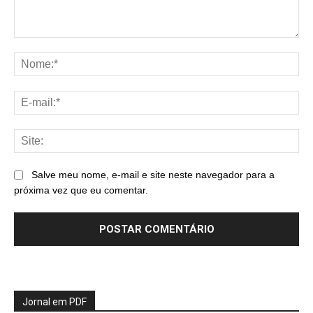
Comentário:
No
E-
mai
Sit
Salve meu nome, e-mail e site neste navegador para a
próxima vez que eu comentar.
Jornal em PDF