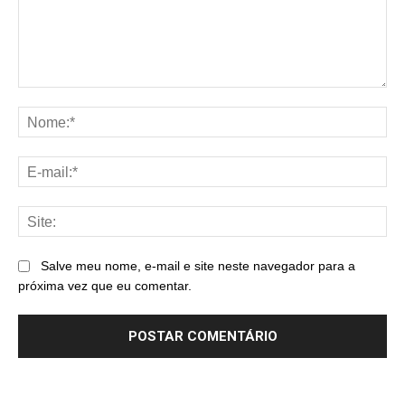
Comentário:
No
E-
mai
Sit
Salve meu nome, e-mail e site neste navegador para a
próxima vez que eu comentar.