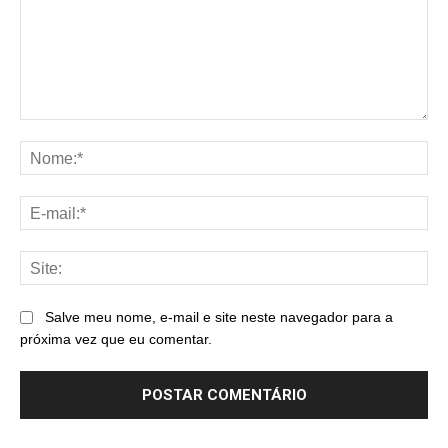
Comentário:
No
E-
mai
Sit
Salve meu nome, e-mail e site neste navegador para a
próxima vez que eu comentar.