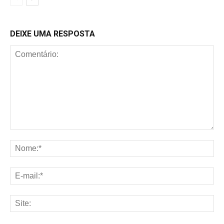
DEIXE UMA RESPOSTA
Comentário:
No
E-
mai
Sit