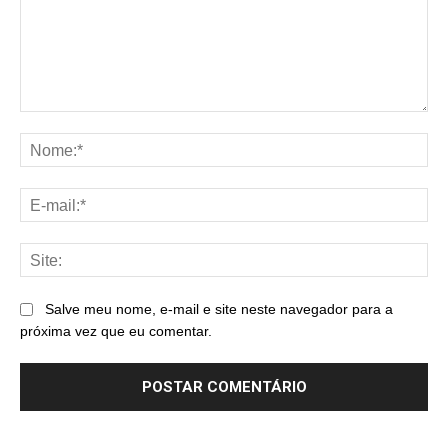
Comentário:
No
E-
mai
Sit
Salve meu nome, e-mail e site neste navegador para a
próxima vez que eu comentar.