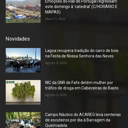
Emoções do Rali de Portugal regressam
este domingo à ‘catedral’ (C/HORÁRIO E
MAPAS)
Maio 21, 2022
Novidades
Lagoa recupera tradição do carro de bois
na Festa de Nossa Senhora das Neves
Agosto 6, 2026
NIC da GNR de Fafe detém mulher por
tráfico de droga em Cabeceiras de Basto
Agosto 6, 2026
Campo Náutico do ACAREG leva centenas
de escuteiros por dia à Barragem da
Queimadela