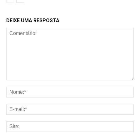
DEIXE UMA RESPOSTA
Comentário:
No
E-
mai
Sit