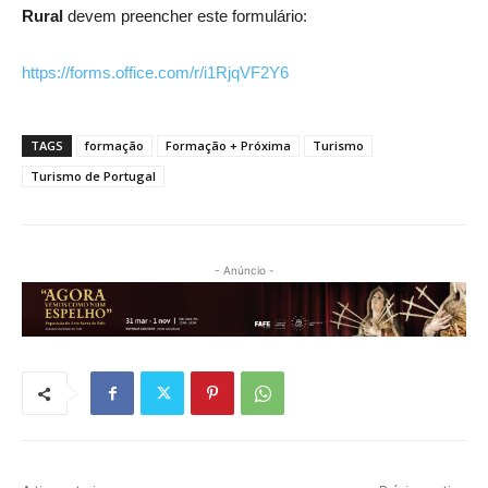
Rural
devem preencher este formulário:
https://forms.office.com/r/i1RjqVF2Y6
TAGS
formação
Formação + Próxima
Turismo
Turismo de Portugal
- Anúncio -