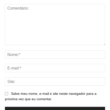
Comentário:
No
E-
mai
Sit
Salve meu nome, e-mail e site neste navegador para a
próxima vez que eu comentar.