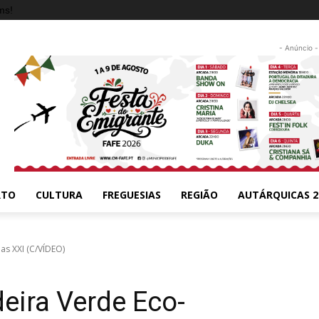
ms!
- Anúncio -
RTO
CULTURA
FREGUESIAS
REGIÃO
AUTÁRQUICAS 2
as XXI (C/VÍDEO)
eira Verde Eco-