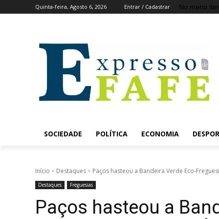
No menu ite
Quinta-feira, Agosto 6, 2026
Entrar / Cadastrar
SOCIEDADE
POLÍTICA
ECONOMIA
DESPO
Início
Destaques
Paços hasteou a Bandeira Verde Eco-Freguesi
Destaques
Freguesias
Paços hasteou a Band