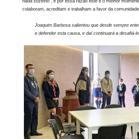
nada sozinho”, e por essa razão este é o melhor momento
colaboram, acreditam e trabalham a favor da comunidade
Joaquim Barbosa salientou que desde sempre ente
e defender esta causa, e daí continuará a desafiá-l