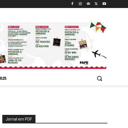
025
Jornal em PDF